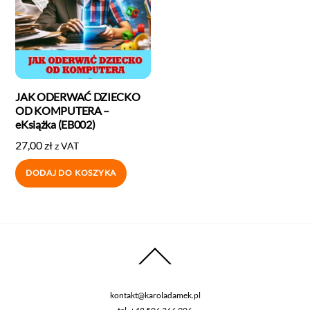
JAK ODERWAĆ DZIECKO
OD KOMPUTERA –
eKsiążka (EB002)
27,00
zł
z VAT
DODAJ DO KOSZYKA
kontakt@karoladamek.pl