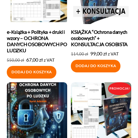
e-Książka + Polityka + druki i
KSIĄŻKA “Ochrona danych
wzory – OCHRONA
osobowych” +
DANYCH OSOBOWYCH PO
KONSULTACJA OSOBISTA
LUDZKU
99,00
zł
z VAT
114,00
zł
67,00
zł
z VAT
550,00
zł
DODAJ DO KOSZYKA
DODAJ DO KOSZYKA
PROMOCJA!