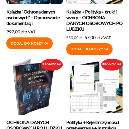
Książka “Ochrona danych
Książka + Polityka + druki i
osobowych” + Opracowanie
wzory – OCHRONA
dokumentacji
DANYCH OSOBOWYCH PO
LUDZKU
997,00
zł
z VAT
67,00
zł
z VAT
550,00
zł
DODAJ DO KOSZYKA
DODAJ DO KOSZYKA
PROMOCJA!
PROMOCJA!
OCHRONA DANYCH
Polityka + Rejestr czynności
OSOBOWYCH PO LUDZKU
przetwarzania + Instrukcja