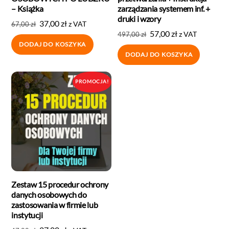
– Książka
zarządzania systemem inf. +
druki i wzory
37,00
zł
z VAT
67,00
zł
57,00
zł
z VAT
497,00
zł
DODAJ DO KOSZYKA
DODAJ DO KOSZYKA
PROMOCJA!
Zestaw 15 procedur ochrony
danych osobowych do
zastosowania w firmie lub
instytucji