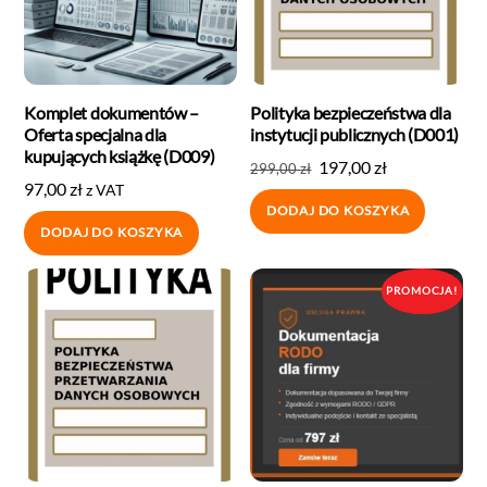
Komplet dokumentów –
Polityka bezpieczeństwa dla
Oferta specjalna dla
instytucji publicznych (D001)
kupujących książkę (D009)
197,00
zł
299,00
zł
97,00
zł
z VAT
DODAJ DO KOSZYKA
DODAJ DO KOSZYKA
PROMOCJA!