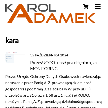
kara
15 PAŹDZIERNIKA 2024
Prezes UODO ukarał przedsiębiorcę za
MONITORING
Prezes Urzędu Ochrony Danych Osobowych stwierdzając
naruszenie przez Panią A. Z. prowadzącą działalność
gospodarczą pod firmą B. z siedzibą w W. przy ul. (…)
przepisów art. 31 oraz art. 58 ust. 1 lit. a) i e) RODO,
nałożył na Panią A. Z. prowadzącą działalność gospodarczą
pod firmą B. z siedzibą w W przy ul. (…) administracyjną