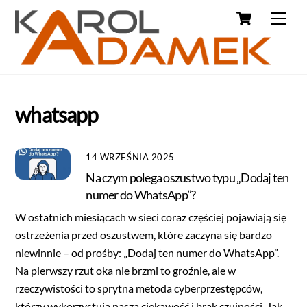
whatsapp
14 WRZEŚNIA 2025
Na czym polega oszustwo typu „Dodaj ten
numer do WhatsApp”?
W ostatnich miesiącach w sieci coraz częściej pojawiają się
ostrzeżenia przed oszustwem, które zaczyna się bardzo
niewinnie – od prośby: „Dodaj ten numer do WhatsApp”.
Na pierwszy rzut oka nie brzmi to groźnie, ale w
rzeczywistości to sprytna metoda cyberprzestępców,
którzy wykorzystują naszą ciekawość i brak czujności. Jak