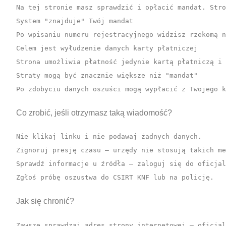
Na tej stronie masz sprawdzić i opłacić mandat. Stro
System "znajduje" Twój mandat

Po wpisaniu numeru rejestracyjnego widzisz rzekomą n
Celem jest wyłudzenie danych karty płatniczej

Strona umożliwia płatność jedynie kartą płatniczą i 
Straty mogą być znacznie większe niż "mandat"

Po zdobyciu danych oszuści mogą wypłacić z Twojego 
Co zrobić, jeśli otrzymasz taką wiadomość?
Nie klikaj linku i nie podawaj żadnych danych.

Zignoruj presję czasu — urzędy nie stosują takich me
Sprawdź informacje u źródła — zaloguj się do oficjal
Zgłoś próbę oszustwa do CSIRT KNF lub na policję.
Jak się chronić?
Zawsze sprawdzaj adres strony internetowej — oficjal