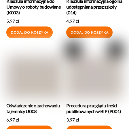
Klauzula informacyjna do
Klauzula informacyjna ogólna
Umowy o roboty budowlane
udostępniana przez szkoły
(K003)
(014)
5,97
zł
4,97
zł
DODAJ DO KOSZYKA
DODAJ DO KOSZYKA
Oświadczenie o zachowaniu
Procedura przeglądu treści
tajemnicy U003
publikowanych w BIP (P001)
6,97
zł
3,97
zł