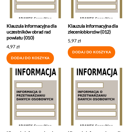
Klauzula informacyjna dla
Klauzula informacyjna dla
uczestników obrad rad
zleceniobiorców (012)
powiatu (010)
5,97
zł
4,97
zł
DODAJ DO KOSZYKA
DODAJ DO KOSZYKA