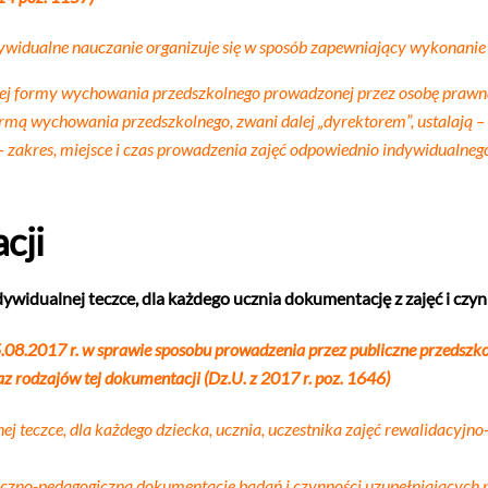
widualne nauczanie organizuje się w sposób zapewniający wykonanie 
nnej formy wychowania przedszkolnego prowadzonej przez osobę prawną
formą wychowania przedszkolnego, zwani dalej „dyrektorem”, ustalają
 zakres, miejsce i czas prowadzenia zajęć odpowiednio indywidualne
cji
idualnej teczce, dla każdego ucznia dokumentację z zajęć i czy
08.2017 r. w sprawie sposobu prowadzenia przez publiczne przedszkol
z rodzajów tej dokumentacji (Dz.U. z 2017 r. poz. 1646)
nej teczce, dla każdego dziecka, ucznia, uczestnika zajęć rewalidac
no-pedagogiczną dokumentację badań i czynności uzupełniających p