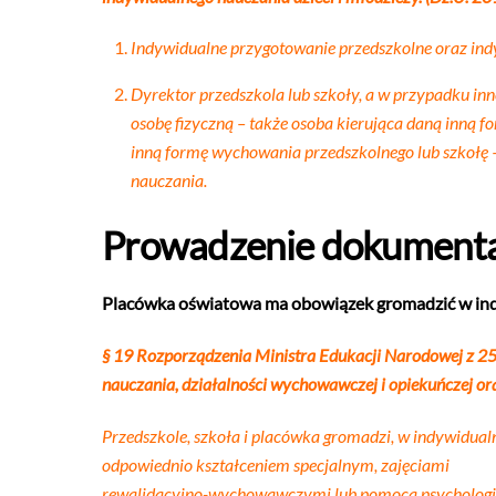
Indywidualne przygotowanie przedszkolne oraz indy
Dyrektor przedszkola lub szkoły, a w przypadku i
osobę fizyczną – także osoba kierująca daną inną 
inną formę wychowania przedszkolnego lub szkołę –
nauczania.
Prowadzenie dokumenta
Placówka oświatowa ma obowiązek gromadzić w indyw
§ 19 Rozporządzenia Ministra Edukacji Narodowej z 25.
nauczania, działalności wychowawczej i opiekuńczej ora
Przedszkole, szkoła i placówka gromadzi, w indywidual
odpowiednio kształceniem specjalnym, zajęciami
rewalidacyjno-wychowawczymi lub pomocą psychologicz