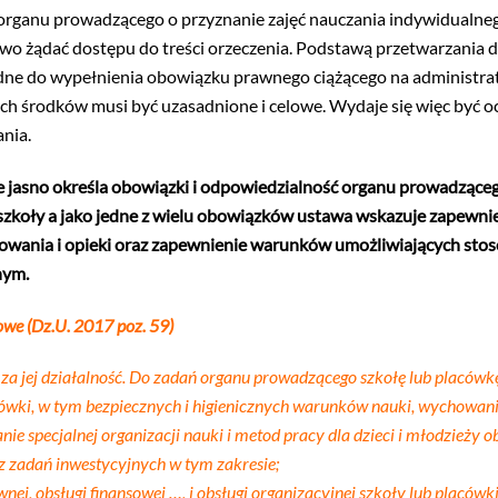
 organu prowadzącego o przyznanie zajęć nauczania indywidualne
rawo żądać dostępu do treści orzeczenia. Podstawą przetwarzani
ezbędne do wypełnienia obowiązku prawnego ciążącego na administ
ych środków musi być uzasadnione i celowe. Wydaje się więc być o
nia.
jasno określa obowiązki i odpowiedzialność organu prowadzącego
szkoły a jako jedne z wielu obowiązków ustawa wskazuje zapewni
wania i opieki oraz zapewnienie warunków umożliwiających stosow
nym.
owe (Dz.U. 2017 poz. 59)
 jej działalność. Do zadań organu prowadzącego szkołę lub placówkę
ówki, w tym bezpiecznych i higienicznych warunków nauki, wychowania
 specjalnej organizacji nauki i metod pracy dla dzieci i młodzieży o
 zadań inwestycyjnych w tym zakresie;
nej, obsługi finansowej …, i obsługi organizacyjnej szkoły lub placówki