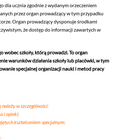
go dla ucznia zgodnie z wydanym orzeczeniem
a danych przez organ prowadzący w tym przypadku
ratorze. Organ prowadzący dysponuje środkami
czywistym, że dostęp do informacji zawartych w
 wobec szkoły, którą prowadzi. To organ
enie warunków działania szkoły lub placówki, w tym
anie specjalnej organizacji nauki i metod pracy
 należy w szczególności:
 i opieki;
bjętych kształceniem specjalnym;
;