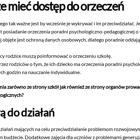
 mieć dostęp do orzeczeń
tego tak ważne jest by wcześnie je wykrywać i im przeciwdziałać.
t posiadanie orzeczenia poradni psychologiczno-pedagogicznej o
j objęte jest ochroną danych osobowych, dlatego poradnie oddaj
ocy rodzice muszą poinformować o orzeczeniu szkołę.
ez rodziców o tym, że ich dziecko ma orzeczenia poradni psycho
ch godzin na nauczanie indywidualne.
nia zarówno ze strony szkół jak również ze strony organów prow
gogicznych?
ą do działań
 działań mających na celu przeciwdziałanie problemom rozwojowy
tym budżecie. Dodatkowe zajęcia dla uczniów z problemami generuj