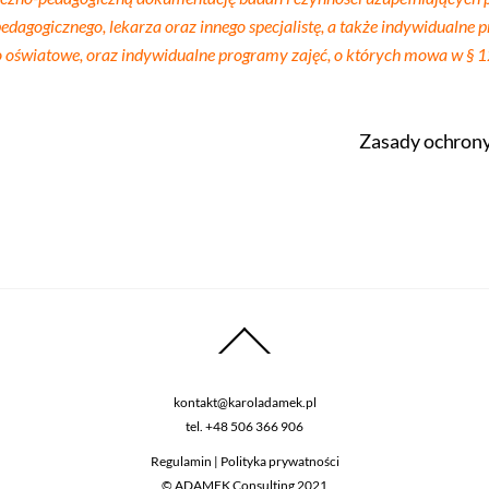
edagogicznego, lekarza oraz innego specjalistę, a także indywidualn
o oświatowe, oraz indywidualne programy zajęć, o których mowa w § 12 
Zasady ochrony
kontakt@karoladamek.pl
tel.
+48 506 366 906
Regulamin
|
Polityka prywatności
© ADAMEK Consulting 2021