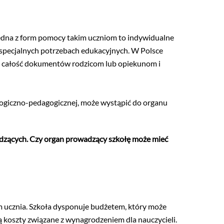
 Jedna z form pomocy takim uczniom to indywidualne
 specjalnych potrzebach edukacyjnych. W Polsce
ą całość dokumentów rodzicom lub opiekunom i
logiczno-pedagogicznej, może wystąpić do organu
adzących. Czy organ prowadzący szkołę może mieć
m ucznia. Szkoła dysponuje budżetem, który może
ą koszty związane z wynagrodzeniem dla nauczycieli.