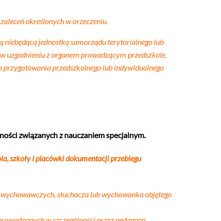
zaleceń określonych w orzeczeniu.
 niebędącą jednostką samorządu terytorialnego lub
 – w uzgodnieniu z organem prowadzącym przedszkole,
go przygotowania przedszkolnego lub indywidualnego
nności związanych z nauczaniem specjalnym.
a, szkoły i placówki dokumentacji przebiegu
yjno-wychowawczych, słuchacza lub wychowanka objętego
rowadzonych w szczególności przez pedagoga,