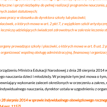
ktyczne i sprzęt niezbędny do pełnej realizacji programów nauczania
ych zadań statutowych;
awa pracy w stosunku do dyrektora szkoły lub placówki;
 placówek, o których mowa w art. 2 pkt 7, z wyjątkiem szkół artystyczn
leczniczą udzielających świadczeń zdrowotnych w zakresie leczenia st
any prowadzące szkoły i placówki, o których mowa w art. 8 ust. 2 pkt
 organizować wspólną obsługę administracyjną, finansową i organiza
rządzeniu Ministra Edukacji Narodowej z dnia 28 sierpnia 2014
go nauczania dzieci i młodzieży. W przepisie tym jest mowa o ty
ewniający wykonanie zaleceń określonych w orzeczeniu a zakres, 
indywidualnego nauczania, dyrektor ustala w uzgodnieniu z orga
a 28 sierpnia 2014 w sprawie indywidualnego obowiązkowego rocznego
014 poz. 1157)