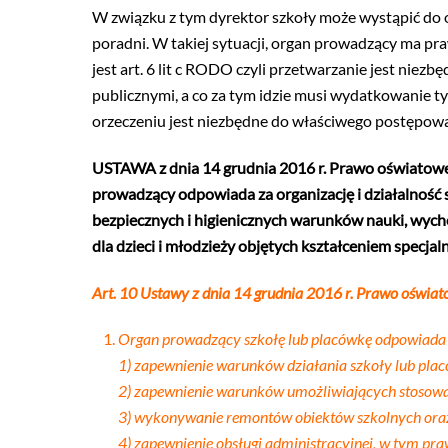
W związku z tym dyrektor szkoły może wystąpić do
poradni. W takiej sytuacji, organ prowadzący ma p
jest art. 6 lit c RODO czyli przetwarzanie jest ni
publicznymi, a co za tym idzie musi wydatkowanie t
orzeczeniu jest niezbędne do właściwego postępowa
USTAWA z dnia 14 grudnia 2016 r. Prawo oświatowe 
prowadzący odpowiada za organizację i działalność 
bezpiecznych i higienicznych warunków nauki, wycho
dla dzieci i młodzieży objętych kształceniem specjal
Art. 10
Ustawy z dnia 14 grudnia 2016 r. Prawo oświat
Organ prowadzący szkołę lub placówkę odpowiada za
1) zapewnienie warunków działania szkoły lub plac
2) zapewnienie warunków umożliwiających stosowanie
3) wykonywanie remontów obiektów szkolnych oraz
4) zapewnienie obsługi administracyjnej, w tym praw